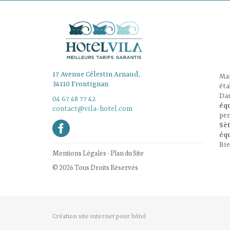
17 Avenue Célestin Arnaud,
Ma
34110 Frontignan
ét
Dan
04 67 48 77 42
éq
contact@vila-hotel.com
per
Sè
éq
Bi
Mentions Légales
-
Plan du Site
© 2026 Tous Droits Réservés
Création site internet pour hôtel