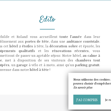
Edito
thilde et Roland vous accueillent
toute l’année
dans leur
ablissement aux
portes de Sète
, dans une
ambiance conviviale
.
s cet
hôtel 2 étoiles
à Sète, la
décoration sobre
et épurée, les
uipements qualitatifs
et les
rénovations récentes
, vous
mettront de passer un agréable séjour. Notre hôtel,
au calme à
te
, met à disposition de ses visiteurs des
chambres tout
uipées
, un
garage
à vélo et à moto, ainsi qu’un
parking gratuit
.
envenue dans notre
hôtel à Sète
!
Nous utilisons des cookies
pouvez choisir d’empêcher l
En savoir plus
J’AI COMPRIS
Je r