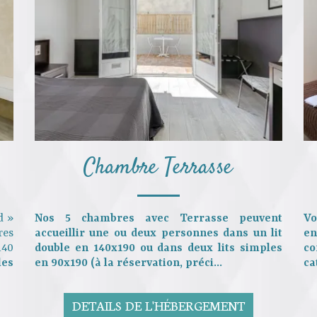
Chambre Terrasse
d »
Nos 5 chambres avec Terrasse peuvent
Vo
res
accueillir une ou deux personnes dans un
lit
en
140
double en 140x190
ou dans
deux lits simples
co
es
en 90x190
(à la réservation, préci...
ca
DETAILS DE L'HÉBERGEMENT