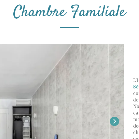
Chambre Familiale
L’
Sè
co
d
No
ca
ma
do
ch