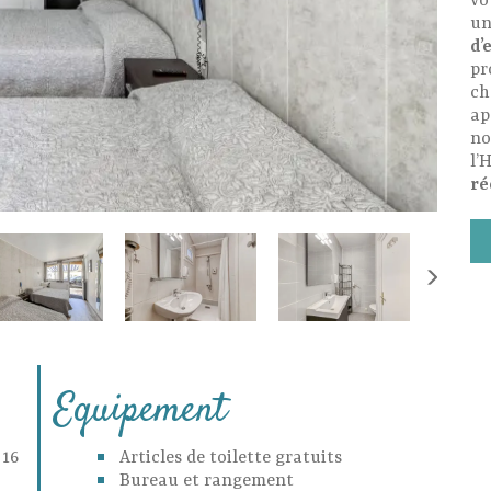
vo
un
d’
pr
ch
ap
no
l’
ré
Equipement
 16
Articles de toilette gratuits
Bureau et rangement