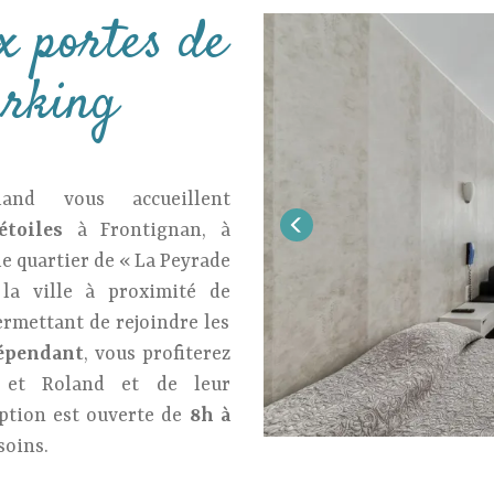
ux portes de
arking
and vous accueillent
étoiles
à Frontignan, à
le quartier de « La Peyrade
la ville à proximité de
ermettant de rejoindre les
épendant
, vous profiterez
 et Roland et de leur
eption est ouverte de
8h à
soins.