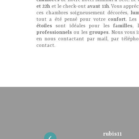
chambres
de notre hôtel familial à Sète. Le 
et 22h
et le check-out
avant 11h
. Vous appréc
ces chambres soigneusement décorées,
lu
tout a été pensé pour votre
confort
. Les
étoiles
sont idéales pour les
familles
, 
professionnels
ou les
groupes
. Nous vous 
en nous contactant par mail, par télépho
contact.
Michele Demlev
Pierre Novella
NADIA BAUER
Sylvie 94550
Aurélie M
Olivier N
rubis11