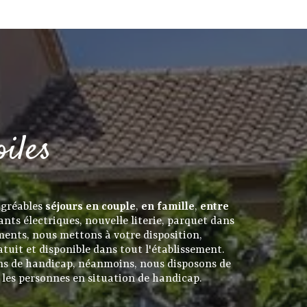
iles
agréables
séjours en couple
,
en famille
,
entre
ants électriques, nouvelle literie, parquet dans
ements, nous mettons à votre disposition,
atuit et disponible dans tout l'établissement.
ons de handicap, néanmoins, nous disposons de
 les personnes en situation de handicap.