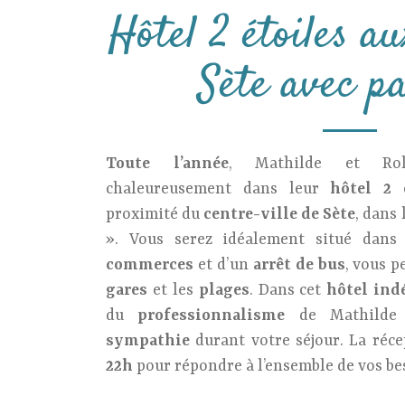
Hôtel 2 étoiles a
Sète avec p
Toute l’année
, Mathilde et Rol
chaleureusement dans leur
hôtel 2 
proximité du
centre-ville de Sète
, dans 
». Vous serez idéalement situé dans 
commerces
et d’un
arrêt de bus
, vous p
gares
et les
plages
. Dans cet
hôtel ind
du
professionnalisme
de Mathilde
sympathie
durant votre séjour. La réc
22h
pour répondre à l’ensemble de vos be