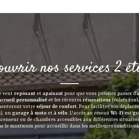
ouvrir nos services 2 éto
se veut
reposant
et
apaisant
pour que vous puissiez passer d’
accueil personnalisé
et les récentes
rénovations
(volets roul
émenteront votre
séjour de confort
. Pour faciliter vos déplac
s), un
garage à moto
et
à vélo
. L'accès au réseau
Wi-Fi
est gr
scenseur ou de chambres accessibles aux différentes situati
ns le maximum pour accueillir dans les meilleures conditions