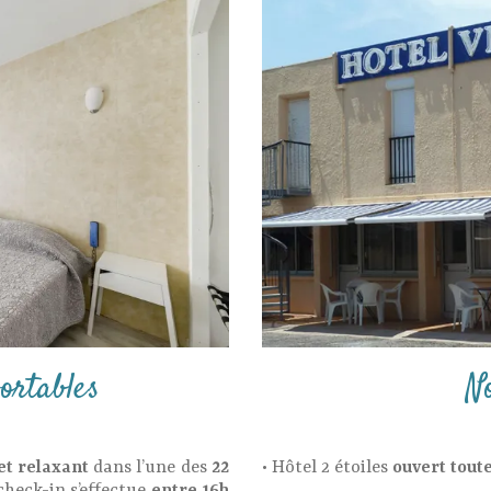
ortables
No
et relaxant
dans l’une des
22
• Hôtel 2 étoiles
ouvert tout