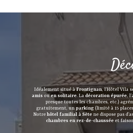
Déc
Idéalement situé à
Frontignan
, l’Hôtel Vila 
amis
ou
en solitaire
. La
décoration épurée
, l’
presque toutes les chambres, etc.) agr
gratuitement, un
parking
(limité à 15 place
Notre
hôtel familial à Sète
ne dispose pas d’a
chambres en rez-de-chaussée
et faiso