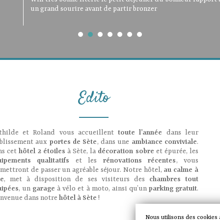
séjour agréable. Très sympathiques et souriants. Petit déje
un grand sourire avant de partir bronzer
dans la chambre et un petit déjeuner au top! Bravo et
insonorisé, mais pour le prix c'est tout à fait correct. L'
!!!!!
Salle de déjeuner très agréable ainsi que la terrasse omb
l'authenticité !
déjeuner copieux.
sommes déjà allés plusieurs fois et nous y reviendrons. Patr
Edito
thilde et Roland vous accueillent
toute l’année
dans leur
ablissement aux
portes de Sète
, dans une
ambiance conviviale
.
s cet
hôtel 2 étoiles
à Sète, la
décoration sobre
et épurée, les
uipements qualitatifs
et les
rénovations récentes
, vous
mettront de passer un agréable séjour. Notre hôtel,
au calme à
te
, met à disposition de ses visiteurs des
chambres tout
uipées
, un
garage
à vélo et à moto, ainsi qu’un
parking gratuit
.
envenue dans notre
hôtel à Sète
!
Nous utilisons des cookies