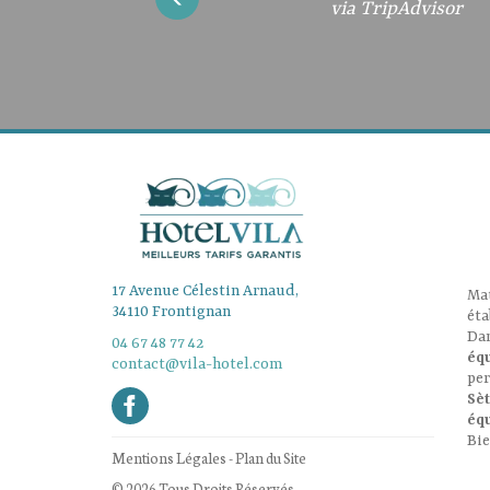
via TripAdvisor
via TripAdvisor
via TripAdvisor
via TripAdvisor
via Google
via Google
via Google
17 Avenue Célestin Arnaud,
Ma
34110 Frontignan
ét
Dan
04 67 48 77 42
éq
contact@vila-hotel.com
per
Sè
éq
Bi
Mentions Légales
-
Plan du Site
© 2026 Tous Droits Réservés