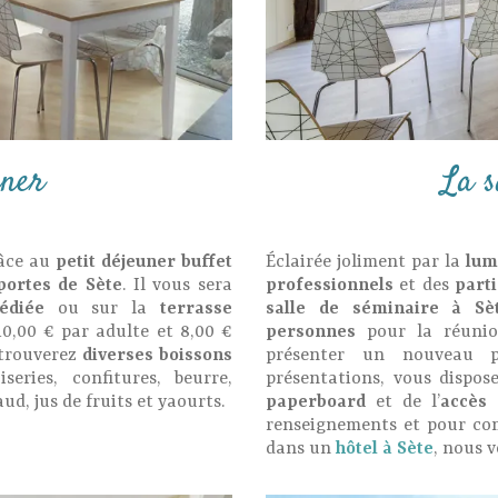
uner
La s
râce au
petit déjeuner buffet
Éclairée joliment par la
lum
portes de Sète
. Il vous sera
professionnels
et des
part
édiée
ou sur la
terrasse
salle de séminaire à Sè
10,00 € par adulte et 8,00 €
personnes
pour la réunio
 trouverez
diverses boissons
présenter un nouveau p
eries, confitures, beurre,
présentations, vous dispos
ud, jus de fruits et yaourts.
paperboard
et de l’
accès 
renseignements et pour co
dans un
hôtel à Sète
, nous 