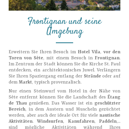
Frontignan und seine
Umgebung
Erweitern Sie Ihren Besuch im
Hotel Vila
,
vor den
Toren von Sète
, mit einem Besuch in
Frontignan
.
Im Zentrum der Stadt können Sie die Kirche St. Paul
entdecken, ein architektonisches Juwel. Verlängern
Sie Ihren Spaziergang entlang der
Strände
oder auf
dem
Markt
, typisch provenzalisch.
Nur einen Steinwurf vom Hotel in der Nähe von
Sète entfernt können Sie die Landschaft des
Étang
de Thau
genießen. Das Wasser ist ein
geschützter
Bereich
, in dem Austern und Muscheln gezüchtet
werden, aber auch der ideale Ort für viele
nautische
Aktivitäten
.
Windsurfen
,
Kanufahren
,
Paddeln
,...
sind mögliche Aktivitäten während Ihres