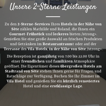
Unsere 2-Sterne-Leistungen
Zu den
2-Sterne-Services
Ihres
Hotels in der Nähe von
Sète
zählen Mathilde und Roland, die Ihnen ein
Gourmet-Frühstück
und
leckeres
bieten /strong>.
Genießen Sie eine große Auswahl an frischen Produkten
und Getränken im
Restaurantraum
t oder auf der
Terrasse
des
Vila Hotels
,
in der Nähe von Sète
/strong>.
Die Rezeption ist
ganzjährig
von 7.00 bis 22.00 Uhr in
einer
freundlichen
und
familiären
Atmosphäre
geöffnet. Die Eigentümer dieses
übergroßen Hotels am
Stadtrand von Sète
stehen Ihnen gerne für Fragen und
Ratschläge zur Verfügung. Buchen Sie Ihr Zimmer im
Vila Hotel
und genießen Sie ein
kürzlich renoviertes
Hotel und eine
erstklassige Lage
.